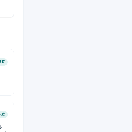
适宜
少发
较