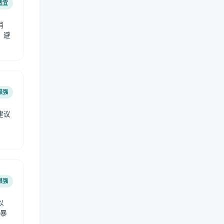
适宜
稍
，避
极强
建议
肤
很强
以
免暴