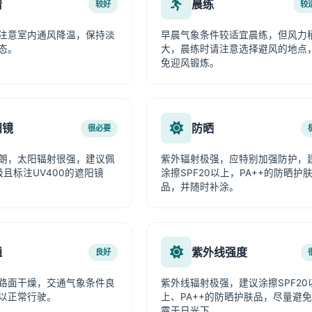
情
晨练
较好
较
注意室内通风降温，保持淡
早晨气象条件较适宜晨练，但风力
态。
大，晨练时请注意选择避风的地点
免迎风锻炼。
阳镜
防晒
很必要
朗，太阳辐射很强，建议佩
紫外辐射极强，应特别加强防护，
级且标注UV400的遮阳镜
涂擦SPF20以上，PA++的防晒护
品，并随时补涂。
通
紫外线强度
良好
路面干燥，交通气象条件良
紫外线辐射极强，建议涂擦SPF20
以正常行驶。
上、PA++的防晒护肤品，尽量避
露于日光下。