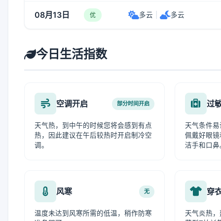
08月13日
多云
|
多云
优
今日生活指数
空调开启
过
部分时间开启
天气热，到中午的时候您将会感到有点
天气条件易
热，因此建议在午后较热时开启制冷空
佩戴好眼镜
调。
洁手和口鼻
风寒
穿
无
温度未达到风寒所需的低温，稍作防寒
天气炎热，