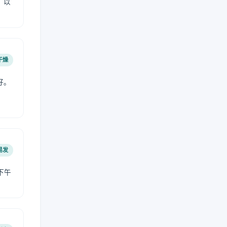
，以
干燥
好。
易发
下午