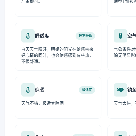
准备即可。
薄型T恤衫
舒适度
空
较不舒适
白天天气晴好，明媚的阳光在给您带来
气象条件对
好心情的同时，也会使您感到有些热，
除无明显影
不很舒适。
晾晒
钓
极适宜
天气不错，极适宜晾晒。
天气太热，