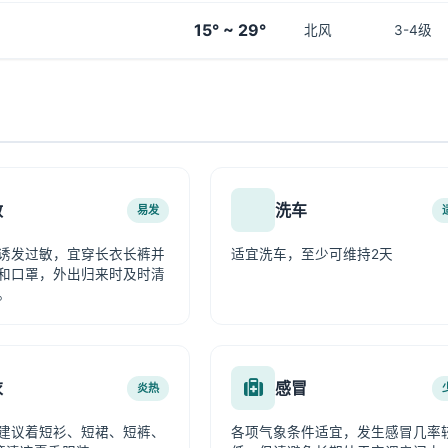
15° ~ 29°
北风
3-4级
敏
洗车
易发
诱发过敏，宜穿长衣长裤并
适宜洗车，至少可维持2天
和口罩，外出归来时及时清
。
衣
感冒
炎热
建议着短衫、短裙、短裤、
各项气象条件适宜，发生感冒几率