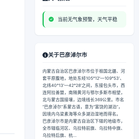
当前无气象预警，天气平稳
关于巴彦淖尔市
内蒙古自治区巴彦淖尔市位于祖国北疆、河
套平原腹地，地处东经105°12′—109°53′、
北纬40°13′—42°28′之间，东接包头市，西
连阿拉善盟，南隔黄河与鄂尔多斯市相望，
北与蒙古国接壤，边境线长369公里。市名
“巴彦淖尔”系蒙古语，意为“富饶的湖泊”，
因境内乌梁素海等众多湖泊湿地而得名。
巴彦淖尔市是内蒙古自治区下辖的地级市，
全市辖临河区、乌拉特前旗、乌拉特中旗、
乌拉特后旗、杭...