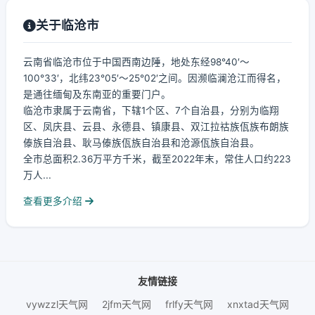
关于临沧市
云南省临沧市位于中国西南边陲，地处东经98°40′～
100°33′，北纬23°05′～25°02′之间。因濒临澜沧江而得名，
是通往缅甸及东南亚的重要门户。
临沧市隶属于云南省，下辖1个区、7个自治县，分别为临翔
区、凤庆县、云县、永德县、镇康县、双江拉祜族佤族布朗族
傣族自治县、耿马傣族佤族自治县和沧源佤族自治县。
全市总面积2.36万平方千米，截至2022年末，常住人口约223
万人...
查看更多介绍
友情链接
vywzzl天气网
2jfm天气网
frlfy天气网
xnxtad天气网